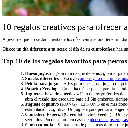
10 regalos creativos para ofrecer a
A pesar de que no se dan cuenta de los días, van a adorar tener un día 
Ofrece un día diferente a tu perro el día de su cumpleaños
: haz un
Top 10 de los regalos favoritos para perros
Hueso jugoso
– ¡Son mimos que debemos guardar para épo
Snacks diferentes
– Escoge c
omo regalo de cumpleaños
Pelota para jugar
– A los perros les gusta jugar con pel
Pajarita Zee.dog
– En el día más especial para tu patud
Juguete a base de cuerdas
– Uno de los preferidos de nu
abra el regalo que escogiste para el! Sin embargo, siemp
Juguete cognit
ivo
(KONG) – El KONG es el más conoc
estimulación cognitiva. Un juguete para perros inteligent
Comedero Especial
(Green Interactive Feeder) – Un eje
segundos. Puede ser útil en caso de
piensos bajos en gras
Cama cómoda
– Si tu a perro le gusta más dormir que ju