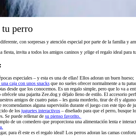
 tu perro
diferente, con sorpresas y atención especial por parte de la familia y am
a fiesta, invita a todos los amigos caninos y ¡elige el regalo ideal para 
:
cas especiales – y esta es una de ellas! Ellos adoran un buen hueso;
 una caja con unos snacks
que no sueles ofrecer normalmente a tu patu
otas desde que los conocemos. Es un regalo simple, pero que lo va a ent
o ofrécele una pajarita Zee.dog y déjalo lleno de estilo. El accesorio 
estros amigos de cuatro patas – les gusta morderlo, tirar de él y algun
re recomendamos alguna supervisión durante el juego con este tipo de j
ido de los
juguetes interactivos
– diseñado para que el perro, busque lo
es. Se puede rellenar de
su pienso favorito.
mplo de un comedero que proporciona una alimentación lenta e interactiv
a.
gar, para él este es el regalo ideal! Los perros adoran las camas confor