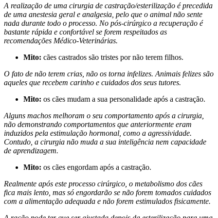
A realização de uma cirurgia de castração/esterilização é precedida
de uma anestesia geral e analgesia, pelo que o animal não sente
nada durante todo o processo. No pós-cirúrgico a recuperação é
bastante rápida e confortável se forem respeitados as
recomendações Médico-Veterinárias.
Mito:
cães castrados são tristes por não terem filhos.
O fato de não terem crias, não os torna infelizes. Animais felizes são
aqueles que recebem carinho e cuidados dos seus tutores.
Mito:
os cães mudam a sua personalidade após a castração.
Alguns machos melhoram o seu comportamento após a cirurgia,
não demonstrando comportamentos que anteriormente eram
induzidos pela estimulação hormonal, como a agressividade.
Contudo, a cirurgia não muda a sua inteligência nem capacidade
de aprendizagem.
Mito:
os cães engordam após a castração.
Realmente após este processo cirúrgico, o metabolismo dos cães
fica mais lento, mas só engordarão se não forem tomados cuidados
com a alimentação adequada e não forem estimulados fisicamente.
A ração pode ter que ser ajustada depois da esterilização para uma