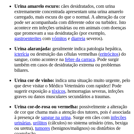
Urina amarelo escuro:
cães desidratados, com urina
extremamente concentrada apresentam uma urina amarelo
carregado, mais escura do que o normal. A alteração da cor
pode ser acompanhada com diferente odor ou turbidez. Isto
acontece em infeções urinárias ou em animais com doenças
que promovam a sua desidratação (por exemplo,
gastroenterites
com
vómitos
e
diarreia
severos).
Urina alaranjada:
geralmente indica patologia hepática,
icterícia
ou destruição das células vermelhas (
eritrócitos
) do
sangue, como acontece na
febre da carraça
. Pode surgir
também em casos de desidratação extrema ou problemas
biliares.
Urina cor de vinho:
indica uma situação muito urgente, pelo
que deve visitar o Médico Veterinário com rapidez! Pode
sugerir exposição a
tóxicos
, hemorragias severas, infeções
graves ou danos musculares secundários a traumas.
Urina cor-de-rosa ou vermelha:
possivelmente a alteração
de cor que chama mais a atenção dos tutores, pois é associada
à presença de
sangue na urina
. Surge em cães com
infeções
urinárias
,
urólitos
(cálculos) no sistema urinário (rins, bexiga
ou uretra),
tumores
(benignos/malignos) ou distúrbios de
coagulação.