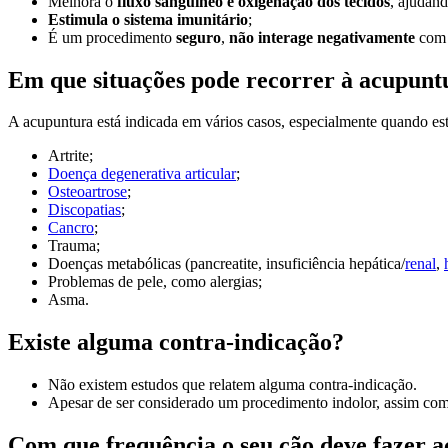
Melhora o
fluxo sanguíneo e oxigenação dos tecidos
, ajudan
Estimula o sistema imunitário
;
É um procedimento
seguro
,
não interage negativamente
com 
Em que situações pode recorrer à acupunt
A acupuntura está indicada em vários casos, especialmente quando e
Artrite;
Doença degenerativa articular
;
Osteoartrose
;
Discopatias
;
Cancro
;
Trauma;
Doenças metabólicas (pancreatite, insuficiência hepática/
renal
,
Problemas de pele, como alergias;
Asma.
Existe alguma contra-indicação?
Não existem estudos que relatem alguma contra-indicação.
Apesar de ser considerado um procedimento indolor, assim com
Com que frequência o seu cão deve fazer 