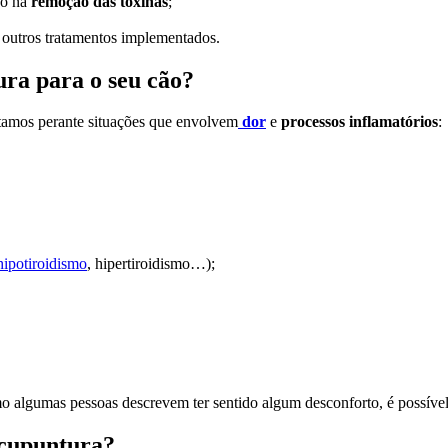
do na
remoção das toxinas
;
outros tratamentos implementados.
ura para o seu cão?
stamos perante situações que envolvem
dor
e
processos inflamatórios
:
hipotiroidismo
, hipertiroidismo…);
o algumas pessoas descrevem ter sentido algum desconforto, é possíve
acupuntura?