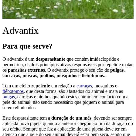
Advantix
Para que serve?
O advantix é um
desparasitante
que contém imidaclopride e
permetrina, os dois princípios ativos responsáveis por repelir e matar
os
parasitas
externos
. O advantix protege o seu cão de
pulgas
,
carraças
,
moscas
,
piolhos
,
mosquitos
e
flebótomos
.
Tem um efeito
repelente
em relação a
carraças
, mosquitos e
flébotomos
, que desta forma, são afastados do animal e mata as
pulgas
, carraças e piolhos quando estes entram em contacto com a
pele do animal, não sendo necessário que piquem o animal para
serem eliminados.
Este desparasitante tem a
duração de um mês
, devendo ser sempre
aplicada nova pipeta quando a anterior chegou ao fim da duração do
seu efeito. Sempre que faz a aplicação de uma pipeta deve ter em
atenção que a pele do seu animal deverá estar bem seca, sendo que