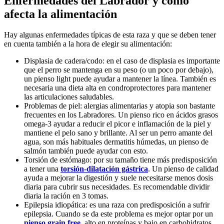
Enfermedades del Labrador y cómo
afecta la alimentación
Hay algunas enfermedades típicas de esta raza y que se deben tener
en cuenta también a la hora de elegir su alimentación:
Displasia de cadera/codo: en el caso de displasia es importante
que el perro se mantenga en su peso (o un poco por debajo),
un pienso light puede ayudar a mantener la línea. También es
necesaria una dieta alta en condroprotectores para mantener
las articulaciones saludables.
Problemas de piel: alergias alimentarias y atopia son bastante
frecuentes en los Labradores. Un pienso rico en ácidos grasos
omega-3 ayudar a reducir el picor e inflamación de la piel y
mantiene el pelo sano y brillante. Al ser un perro amante del
agua, son más habituales dermatitis húmedas, un pienso de
salmón también puede ayudar con esto.
Torsión de estómago: por su tamaño tiene más predisposición
a tener una
torsión-dilatación gástrica
. Un pienso de calidad
ayuda a mejorar la digestión y suele necesitarse menos dosis
diaria para cubrir sus necesidades. Es recomendable dividir
diaria la ración en 3 tomas.
Epilepsia idiopática: es una raza con predisposición a sufrir
epilepsia. Cuando se da este problema es mejor optar por un
pienso grain free
, alto en proteínas y bajo en carbohidratos.