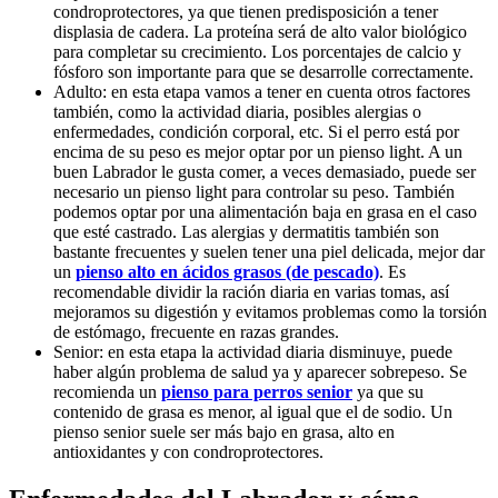
condroprotectores, ya que tienen predisposición a tener
displasia de cadera. La proteína será de alto valor biológico
para completar su crecimiento. Los porcentajes de calcio y
fósforo son importante para que se desarrolle correctamente.
Adulto: en esta etapa vamos a tener en cuenta otros factores
también, como la actividad diaria, posibles alergias o
enfermedades, condición corporal, etc. Si el perro está por
encima de su peso es mejor optar por un pienso light. A un
buen Labrador le gusta comer, a veces demasiado, puede ser
necesario un pienso light para controlar su peso. También
podemos optar por una alimentación baja en grasa en el caso
que esté castrado. Las alergias y dermatitis también son
bastante frecuentes y suelen tener una piel delicada, mejor dar
un
pienso alto en ácidos grasos (de pescado)
. Es
recomendable dividir la ración diaria en varias tomas, así
mejoramos su digestión y evitamos problemas como la torsión
de estómago, frecuente en razas grandes.
Senior: en esta etapa la actividad diaria disminuye, puede
haber algún problema de salud ya y aparecer sobrepeso. Se
recomienda un
pienso para perros senior
ya que su
contenido de grasa es menor, al igual que el de sodio. Un
pienso senior suele ser más bajo en grasa, alto en
antioxidantes y con condroprotectores.