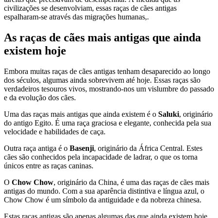
civilizações se desenvolviam, essas raças de cães antigas
espalharam-se através das migrações humanas,.
As raças de cães mais antigas que ainda
existem hoje
Embora muitas raças de cães antigas tenham desaparecido ao longo
dos séculos, algumas ainda sobrevivem até hoje. Essas raças são
verdadeiros tesouros vivos, mostrando-nos um vislumbre do passado
e da evolução dos cães.
Uma das raças mais antigas que ainda existem é o
Saluki
, originário
do antigo Egito. É uma raça graciosa e elegante, conhecida pela sua
velocidade e habilidades de caça.
Outra raça antiga é o
Basenji
, originário da África Central. Estes
cães são conhecidos pela incapacidade de ladrar, o que os torna
únicos entre as raças caninas.
O
Chow Chow
, originário da China, é uma das raças de cães mais
antigas do mundo. Com a sua aparência distintiva e língua azul, o
Chow Chow é um símbolo da antiguidade e da nobreza chinesa.
Estas raças antigas são apenas algumas das que ainda existem hoje,