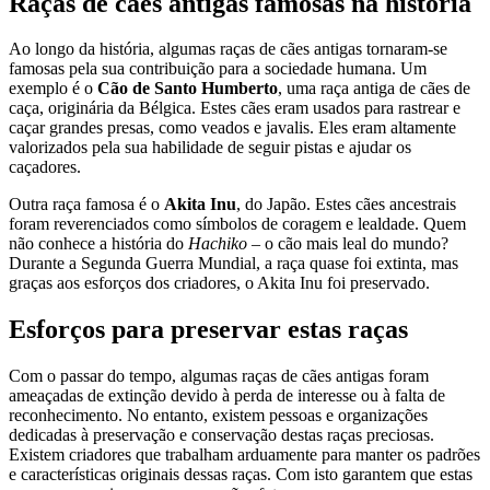
Raças de cães antigas famosas na história
Ao longo da história, algumas raças de cães antigas tornaram-se
famosas pela sua contribuição para a sociedade humana. Um
exemplo é o
Cão de Santo Humberto
, uma raça antiga de cães de
caça, originária da Bélgica. Estes cães eram usados para rastrear e
caçar grandes presas, como veados e javalis. Eles eram altamente
valorizados pela sua habilidade de seguir pistas e ajudar os
caçadores.
Outra raça famosa é o
Akita Inu
, do Japão. Estes cães ancestrais
foram reverenciados como símbolos de coragem e lealdade. Quem
não conhece a história do
Hachiko
– o cão mais leal do mundo?
Durante a Segunda Guerra Mundial, a raça quase foi extinta, mas
graças aos esforços dos criadores, o Akita Inu foi preservado.
Esforços para preservar estas raças
Com o passar do tempo, algumas raças de cães antigas foram
ameaçadas de extinção devido à perda de interesse ou à falta de
reconhecimento. No entanto, existem pessoas e organizações
dedicadas à preservação e conservação destas raças preciosas.
Existem criadores que trabalham arduamente para manter os padrões
e características originais dessas raças. Com isto garantem que estas