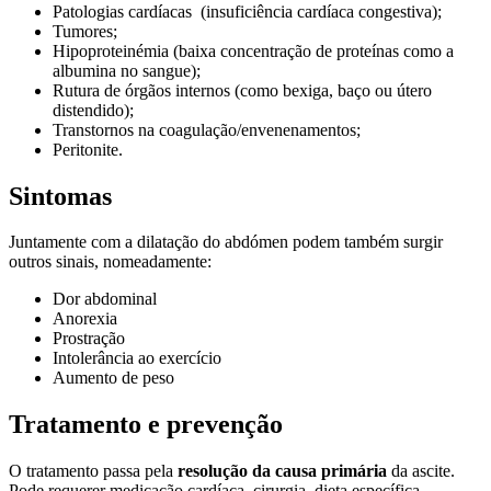
Patologias cardíacas (insuficiência cardíaca congestiva);
Tumores;
Hipoproteinémia (baixa concentração de proteínas como a
albumina no sangue);
Rutura de órgãos internos (como bexiga, baço ou útero
distendido);
Transtornos na coagulação/envenenamentos;
Peritonite.
Sintomas
Juntamente com a dilatação do abdómen podem também surgir
outros sinais, nomeadamente:
Dor abdominal
Anorexia
Prostração
Intolerância ao exercício
Aumento de peso
Tratamento e prevenção
O tratamento passa pela
resolução da causa primária
da ascite.
Pode requerer medicação cardíaca, cirurgia, dieta específica,