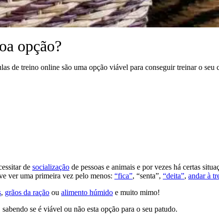
boa opção?
las de treino online são uma opção viável para conseguir treinar o seu 
cessitar de
socialização
de pessoas e animais e por vezes há certas situa
deve ver uma primeira vez pelo menos:
“fica”
, “senta”,
“deita”
,
andar à tr
s
,
grãos da ração
ou
alimento húmido
e muito mimo!
 sabendo se é viável ou não esta opção para o seu patudo.