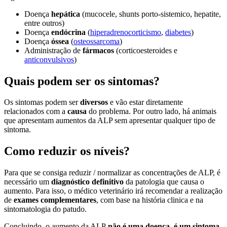
Doença
hepática
(mucocele, shunts porto-sistemico, hepatite,
entre outros)
Doença
endócrina
(
hiperadrenocorticismo
,
diabetes
)
Doença
óssea
(
osteossarcoma
)
Administração de
fármacos
(corticoesteroides e
anticonvulsivos
)
Quais podem ser os sintomas?
Os sintomas podem ser
diversos
e vão estar diretamente
relacionados com a
causa
do problema. Por outro lado, há animais
que apresentam aumentos da ALP sem apresentar qualquer tipo de
sintoma.
Como reduzir os níveis?
Para que se consiga reduzir / normalizar as concentrações de ALP, é
necessário um
diagnóstico definitivo
da patologia que causa o
aumento. Para isso, o médico veterinário irá recomendar a realização
de
exames complementares
, com base na história clinica e na
sintomatologia do patudo.
Concluindo, o aumento da ALP
não é uma doença, é um sintoma