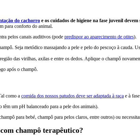
ntação do cachorro
e os cuidados de higiene na fase juvenil devem
m para conforto do animal.
ntra pelos canais auditivos (pode
predispor ao aparecimento de otites
).
 champô. Seja metódico massajando a pele e pelo do pescoço à cauda. 
à região das virilhas, axilas e entre os dedos. Aplique o champô novam
logo após o champô.
 Tal como a
comida dos nossos patudos deve ser adaptada à raça
e à fas
o têm um pH balanceado para a pele dos animais).
ampô para bebé, champô para pelos claros, entre outros) ou necessita
s com champô terapêutico?