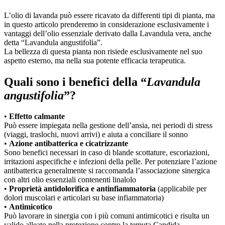
L’olio di lavanda può essere ricavato da differenti tipi di pianta, ma
in questo articolo prenderemo in considerazione esclusivamente i
vantaggi dell’olio essenziale derivato dalla Lavandula vera, anche
detta “Lavandula angustifolia”.
La bellezza di questa pianta non risiede esclusivamente nel suo
aspetto esterno, ma nella sua potente efficacia terapeutica.
Quali sono i benefici della “
Lavandula
angustifolia
”?
•
Effetto calmante
Può essere impiegata nella gestione dell’ansia, nei periodi di stress
(viaggi, traslochi, nuovi arrivi) e aiuta a conciliare il sonno
•
Azione antibatterica e cicatrizzante
Sono benefici necessari in caso di blande scottature, escoriazioni,
irritazioni aspecifiche e infezioni della pelle. Per potenziare l’azione
antibatterica generalmente si raccomanda l’associazione sinergica
con altri olio essenziali contenenti linalolo
•
Proprietà antidolorifica e antinfiammatoria
(applicabile per
dolori muscolari e articolari su base infiammatoria)
•
Antimicotico
Può lavorare in sinergia con i più comuni antimicotici e risulta un
valido alleato nella protezione contro la temuta Candida