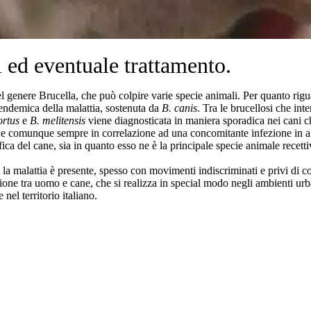
i ed eventuale trattamento.
del genere Brucella, che può colpire varie specie animali. Per quanto rig
 endemica della malattia, sostenuta da
B. canis
. Tra le brucellosi che int
ortus
e
B. melitensis
viene diagnosticata in maniera sporadica nei cani c
ne e comunque sempre in correlazione ad una concomitante infezione in a
ica del cane, sia in quanto esso ne è la principale specie animale recettiva
 la malattia è presente, spesso con movimenti indiscriminati e privi di con
zione tra uomo e cane, che si realizza in special modo negli ambienti ur
nel territorio italiano.