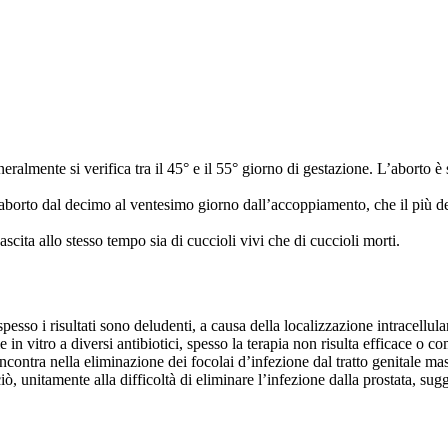
ralmente si verifica tra il 45° e il 55° giorno di gestazione. L’aborto è 
 aborto dal decimo al ventesimo giorno dall’accoppiamento, che il più de
scita allo stesso tempo sia di cuccioli vivi che di cuccioli morti.
spesso i risultati sono deludenti, a causa della localizzazione intracellula
le in vitro a diversi antibiotici, spesso la terapia non risulta efficace 
ncontra nella eliminazione dei focolai d’infezione dal tratto genitale mas
ò, unitamente alla difficoltà di eliminare l’infezione dalla prostata, su