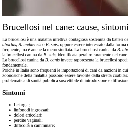
Brucellosi nel cane: cause, sintom
La brucellosi è una malattia infettiva contagiosa sostenuta da batteri 
abortus
,
B. melitensis
o
B. suis
, oppure essere interessato dalla forma
frequente, ma è anche la meno studiata. La brucellosi canina da
B. ab
la brucellosi canina da
B. suis
, identificata peraltro raramente nel ca
La brucellosi canina da
B. canis
invece rappresenta la brucellosi specif
fondamentale.
Poiché in Italia sono frequenti le importazioni di cani da nazioni in cui
zoonosiche della malattia possono essere favorite dalla stretta coabita
problematica di sanità pubblica suscettibile di introduzione e diffusione 
Sintomi
Letargia;
linfonodi ingrossati;
dolori articolari;
perdite vaginali;
difficoltà a camminare;