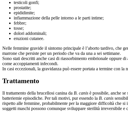
testicoli gonfi;
prostatite;
epididimite;
infiammazione della pelle intorno a le parti intime;
febbre;
tosse;
dolori addominali;
eruzioni cutanee.
Nelle femmine gravide il sintomo principale è l’aborto tardivo, che gene
marrone che persiste per un periodo che va da una a sei settimane.
Sono stati descritti anche casi di riassorbimento embrionale oppure di
come accoppiamenti infecondi.
In casi eccezionali, la gravidanza può essere portata a termine con la na
Trattamento
Il trattamento della brucellosi canina da
B. canis
è possibile, anche se 
batteriemie episodiche. Per tali motivi, pur essendo la
B. canis
sensibi
rispetto alle femmine, probabilmente per la maggiore difficoltà che si i
soggetti maschi possono comunque sviluppare sterilità irreversibile e ci