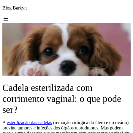
Skip
Blog Barkyn
to
content
Cadela esterilizada com
corrimento vaginal: o que pode
ser?
A
esterilização das cadelas
(remoção cirúrgica do útero e do ovário)
previne tumores e infeções dos órgãos reprodutores. Mas podem