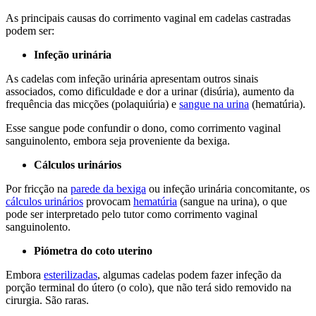
As principais causas do corrimento vaginal em cadelas castradas
podem ser:
Infeção urinária
As cadelas com infeção urinária apresentam outros sinais
associados, como dificuldade e dor a urinar (disúria), aumento da
frequência das micções (polaquiúria) e
sangue na urina
(hematúria).
Esse sangue pode confundir o dono, como corrimento vaginal
sanguinolento, embora seja proveniente da bexiga.
Cálculos urinários
Por fricção na
parede da bexiga
ou infeção urinária concomitante, os
cálculos urinários
provocam
hematúria
(sangue na urina), o que
pode ser interpretado pelo tutor como corrimento vaginal
sanguinolento.
Piómetra do coto uterino
Embora
esterilizadas
, algumas cadelas podem fazer infeção da
porção terminal do útero (o colo), que não terá sido removido na
cirurgia. São raras.