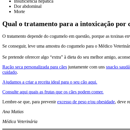
Insuficiência hepática
Dor abdominal
Morte
Qual o tratamento para a intoxicação por
O tratamento depende do cogumelo em questão, porque as toxinas env
Se conseguir, leve uma amostra do cogumelo para o Médico Veterinário t
Se pretende oferecer algo “extra” à dieta do seu melhor amigo, acons
Ração seca personalizada para cães
juntamente com uns
snacks saudá
cuidado
.
Ajudamos a criar a receita ideal para o seu cão aqui.
Consulte aqui quais as frutas que os cães podem comer.
Lembre-se que, para prevenir
excesso de peso e/ou obesidade
, deve r
Ana Matias
Médica Veterinária