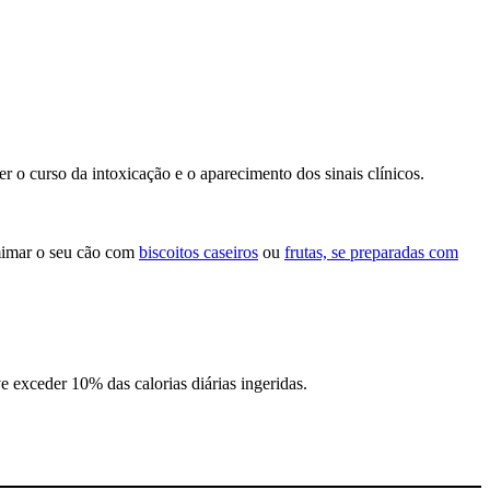
er o curso da intoxicação e o aparecimento dos sinais clínicos.
 mimar o seu cão com
biscoitos caseiros
ou
frutas, se preparadas com
e exceder 10% das calorias diárias ingeridas.