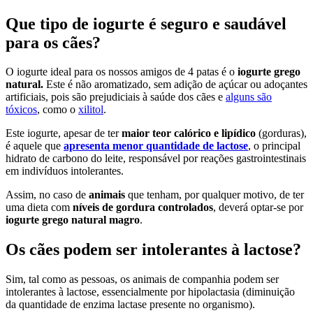
Que tipo de iogurte é seguro e saudável
para os cães?
O iogurte ideal para os nossos amigos de 4 patas é o
iogurte grego
natural.
Este é não aromatizado, sem adição de açúcar ou adoçantes
artificiais, pois são prejudiciais à saúde dos cães e
alguns são
tóxicos
, como o
xilitol
.
Este iogurte, apesar de ter
maior teor calórico e lipídico
(gorduras),
é aquele que
apresenta menor quantidade de lactose
, o principal
hidrato de carbono do leite, responsável por reações gastrointestinais
em indivíduos intolerantes.
Assim, no caso de
animais
que tenham, por qualquer motivo, de ter
uma dieta com
níveis de gordura controlados
, deverá optar-se por
iogurte grego natural magro
.
Os cães podem ser intolerantes à lactose?
Sim, tal como as pessoas, os animais de companhia podem ser
intolerantes à lactose, essencialmente por hipolactasia (diminuição
da quantidade de enzima lactase presente no organismo).