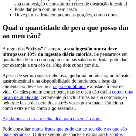
sua composição e constituírem risco de obstrução intestinal
Pode dar pera com ou sem casca
Deve partir a fruta em pequenas porções, como cubos
Qual a quantidade de pera que posso dar
ao meu cão?
A regra dos
“extras”
é sempre:
a sua ingestão nunca deve
ultrapassar 10% da ingestão diária calórica
. Se pensarmos em
quadrados de fruta como aparecem nas saladas de fruta, pode dar
por exemplo a um cão de 10kg dois cubos por dia.
Apesar de ser um snack delicioso, ajudar na hidratação, no trãnsito
gastrointestinal e na disponibilidade de nutrientes, a base da
alimentação deve ser uma
ração equilibrada
e ajustada à fase de
vida. Os cães podem comer pera, mas se o seu cão está a
comer uma
ração de qualidade
, certamente já inclui frutas na sua composição
pelo que basta dar pera duas a três vezes por semana. Funciona
como extra e não como algo essencial.
Ajudamos a criar a receita ideal para o seu cão aqui.
Pode consultar
outras frutas que pode dar ao seu cão e as que são
mais perigosas.
Outro exemplo de snacks e extras são
biscoitos