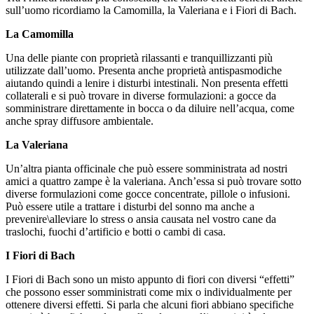
sull’uomo ricordiamo la Camomilla, la Valeriana e i Fiori di Bach.
La
Camomilla
Una delle piante con proprietà rilassanti e tranquillizzanti più
utilizzate dall’uomo. Presenta anche proprietà antispasmodiche
aiutando quindi a lenire i disturbi intestinali. Non presenta effetti
collaterali e si può trovare in diverse formulazioni: a gocce da
somministrare direttamente in bocca o da diluire nell’acqua, come
anche spray diffusore ambientale.
La Valeriana
Un’altra pianta officinale che può essere somministrata ad nostri
amici a quattro zampe è la valeriana. Anch’essa si può trovare sotto
diverse formulazioni come gocce concentrate, pillole o infusioni.
Può essere utile a trattare i disturbi del sonno ma anche a
prevenire\alleviare lo stress o ansia causata nel vostro cane da
traslochi, fuochi d’artificio e botti o cambi di casa.
I
Fiori di Bach
I Fiori di Bach sono un misto appunto di fiori con diversi “effetti”
che possono esser somministrati come mix o individualmente per
ottenere diversi effetti. Si parla che alcuni fiori abbiano specifiche