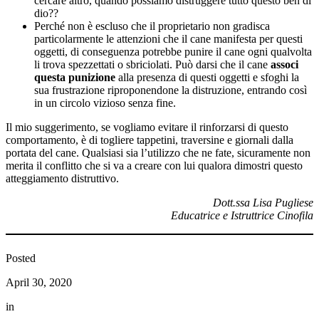
cercare altro, quando possiamo distruggere tutto questo ben di
dio??
Perché non è escluso che il proprietario non gradisca
particolarmente le attenzioni che il cane manifesta per questi
oggetti, di conseguenza potrebbe punire il cane ogni qualvolta
li trova spezzettati o sbriciolati. Può darsi che il cane
associ
questa punizione
alla presenza di questi oggetti e sfoghi la
sua frustrazione riproponendone la distruzione, entrando così
in un circolo vizioso senza fine.
Il mio suggerimento, se vogliamo evitare il rinforzarsi di questo
comportamento, è di togliere tappetini, traversine e giornali dalla
portata del cane. Qualsiasi sia l’utilizzo che ne fate, sicuramente non
merita il conflitto che si va a creare con lui qualora dimostri questo
atteggiamento distruttivo.
Dott.ssa Lisa Pugliese
Educatrice e Istruttrice Cinofila
Posted
April 30, 2020
in