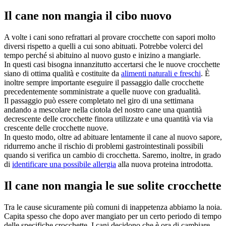
Il cane non mangia il cibo nuovo
A volte i cani sono refrattari al provare crocchette con sapori molto
diversi rispetto a quelli a cui sono abituati. Potrebbe volerci del
tempo perché si abituino al nuovo gusto e inizino a mangiarle.
In questi casi bisogna innanzitutto accertarsi che le nuove crocchette
siano di ottima qualità e costituite da
alimenti naturali e freschi
. È
inoltre sempre importante eseguire il passaggio dalle crocchette
precedentemente somministrate a quelle nuove con gradualità.
Il passaggio può essere completato nel giro di una settimana
andando a mescolare nella ciotola del nostro cane una quantità
decrescente delle crocchette finora utilizzate e una quantità via via
crescente delle crocchette nuove.
In questo modo, oltre ad abituare lentamente il cane al nuovo sapore,
ridurremo anche il rischio di problemi gastrointestinali possibili
quando si verifica un cambio di crocchetta. Saremo, inoltre, in grado
di
identificare una possibile allergia
alla nuova proteina introdotta.
Il cane non mangia le sue solite crocchette
Tra le cause sicuramente più comuni di inappetenza abbiamo la noia.
Capita spesso che dopo aver mangiato per un certo periodo di tempo
delle specifiche crocchette. I cani decidono che è ora di cambiare