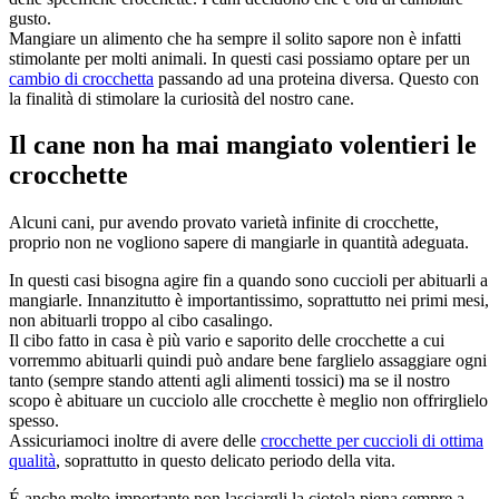
gusto.
Mangiare un alimento che ha sempre il solito sapore non è infatti
stimolante per molti animali. In questi casi possiamo optare per un
cambio di crocchetta
passando ad una proteina diversa. Questo con
la finalità di stimolare la curiosità del nostro cane.
Il cane non ha mai mangiato volentieri le
crocchette
Alcuni cani, pur avendo provato varietà infinite di crocchette,
proprio non ne vogliono sapere di mangiarle in quantità adeguata.
In questi casi bisogna agire fin a quando sono cuccioli per abituarli a
mangiarle. Innanzitutto è importantissimo, soprattutto nei primi mesi,
non abituarli troppo al cibo casalingo.
Il cibo fatto in casa è più vario e saporito delle crocchette a cui
vorremmo abituarli quindi può andare bene farglielo assaggiare ogni
tanto (sempre stando attenti agli alimenti tossici) ma se il nostro
scopo è abituare un cucciolo alle crocchette è meglio non offrirglielo
spesso.
Assicuriamoci inoltre di avere delle
crocchette per cuccioli di ottima
qualità
, soprattutto in questo delicato periodo della vita.
É anche molto importante non lasciargli la ciotola piena sempre a