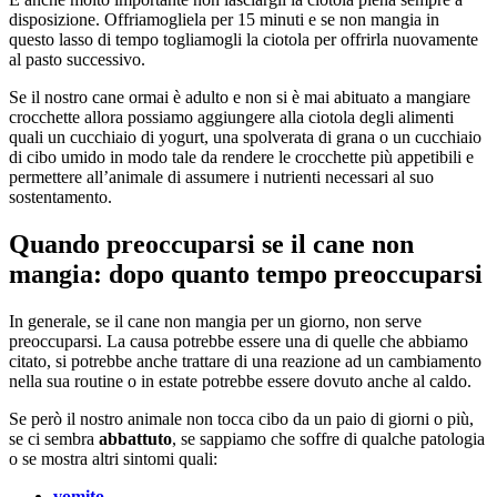
disposizione. Offriamogliela per 15 minuti e se non mangia in
questo lasso di tempo togliamogli la ciotola per offrirla nuovamente
al pasto successivo.
Se il nostro cane ormai è adulto e non si è mai abituato a mangiare
crocchette allora possiamo aggiungere alla ciotola degli alimenti
quali un cucchiaio di yogurt, una spolverata di grana o un cucchiaio
di cibo umido in modo tale da rendere le crocchette più appetibili e
permettere all’animale di assumere i nutrienti necessari al suo
sostentamento.
Quando preoccuparsi se il cane non
mangia: dopo quanto tempo preoccuparsi
In generale, se il cane non mangia per un giorno, non serve
preoccuparsi. La causa potrebbe essere una di quelle che abbiamo
citato, si potrebbe anche trattare di una reazione ad un cambiamento
nella sua routine o in estate potrebbe essere dovuto anche al caldo.
Se però il nostro animale non tocca cibo da un paio di giorni o più,
se ci sembra
abbattuto
, se sappiamo che soffre di qualche patologia
o se mostra altri sintomi quali:
vomito
,