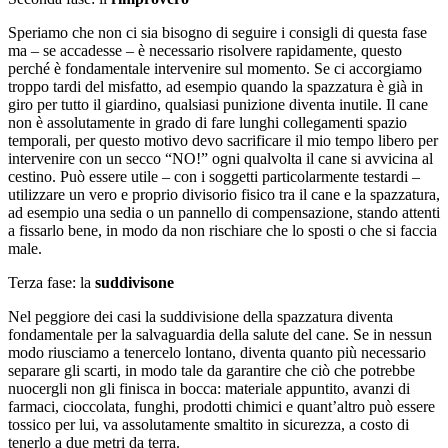
Speriamo che non ci sia bisogno di seguire i consigli di questa fase
ma – se accadesse – è necessario risolvere rapidamente, q
uesto
perché è fondamentale intervenire sul momento.
Se ci accorgiamo
troppo tardi del misfatto, ad esempio quando la spazzatura è già in
giro per tutto il giardino, qualsiasi punizione diventa inutile.
Il cane
non è assolutamente in grado di fare lunghi collegamenti spazio
temporali, p
er questo motivo devo sacrificare il mio tempo libero per
intervenire con un secco “NO!”
ogni qualvolta il cane si avvicina al
cestino.
Può essere utile – con i soggetti particolarmente testardi –
utilizzare un vero e proprio divisorio fisico tra il cane e la spazzatura,
ad esempio una sedia o un pannello di compensazione, stando attenti
a fissarlo bene, in modo da non rischiare che lo sposti o che si faccia
male.
Terza fase: la
suddivisone
Nel peggiore dei casi la suddivisione della spazzatura diventa
fondamentale per la salvaguardia della salute del cane.
Se in nessun
modo riusciamo a tenercelo lontano, diventa quanto più necessario
separare gli scarti, in modo tale da garantire che ciò che potrebbe
nuocergli non gli finisca in bocca: m
ateriale appuntito, avanzi di
farmaci, cioccolata, funghi, prodotti chimici e quant’altro può essere
tossico per lui, va assolutamente smaltito in sicurezza, a costo di
tenerlo a due metri da terra.