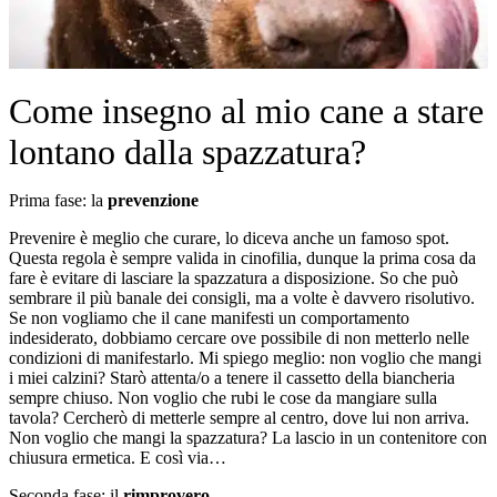
Come insegno al mio cane a stare
lontano dalla spazzatura?
Prima fase: la
prevenzione
Prevenire è meglio che curare, lo diceva anche un famoso spot.
Questa regola è sempre valida in cinofilia, dunque la prima cosa da
fare è evitare di lasciare la spazzatura a disposizione.
So che può
sembrare il più banale dei consigli, ma a volte è davvero risolutivo.
Se non vogliamo che il cane manifesti un comportamento
indesiderato, dobbiamo cercare ove possibile di non metterlo nelle
condizioni di manifestarlo.
Mi spiego meglio: non voglio che mangi
i miei calzini?
Starò attenta/o a tenere il cassetto della biancheria
sempre chiuso.
Non voglio che rubi le cose da mangiare sulla
tavola?
Cercherò di metterle sempre al centro, dove lui non arriva.
Non voglio che mangi la spazzatura?
La lascio in un contenitore con
chiusura ermetica. E così via…
Seconda fase: il
rimprovero