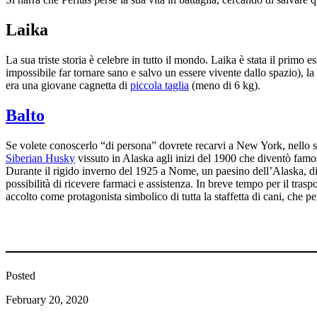
Laika
La sua triste storia è celebre in tutto il mondo. Laika è stata il primo 
impossibile far tornare sano e salvo un essere vivente dallo spazio), l
era una giovane cagnetta di
piccola taglia
(meno di 6 kg).
Balto
Se volete conoscerlo “di persona” dovrete recarvi a New York, nello sp
Siberian Husky
vissuto in Alaska agli inizi del 1900 che diventò famos
Durante il rigido inverno del 1925 a Nome, un paesino dell’Alaska, dila
possibilità di ricevere farmaci e assistenza. In breve tempo per il trasp
accolto come protagonista simbolico di tutta la staffetta di cani, che p
Posted
February 20, 2020