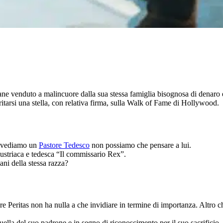
 cane venduto a malincuore dalla sua stessa famiglia bisognosa di denaro 
ritarsi una stella, con relativa firma, sulla Walk of Fame di Hollywood.
he vediamo un
Pastore Tedesco
non possiamo che pensare a lui.
 austriaca e tedesca “Il commissario Rex”.
cani della stessa razza?
 Peritas non ha nulla a che invidiare in termine di importanza. Altro che c
 quella del suo padrone e in segno di riconoscimento per il suo sacrificio