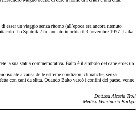
e di esser un viaggio senza ritorno (all’epoca era ancora ritenuto
abitacolo. Lo Sputnik 2 fu lanciato in orbita il 3 novembre 1957. Laika
rete la sua statua commemorativa. Balto è il simbolo del cane eroe: un
ono isolate a causa delle estreme condizioni climatiche, senza
affetta con cani da slitta. Quando Balto varcò i confini del paese, venne
Dott.ssa Alessia Troli
Medico Veterinario Barkyn