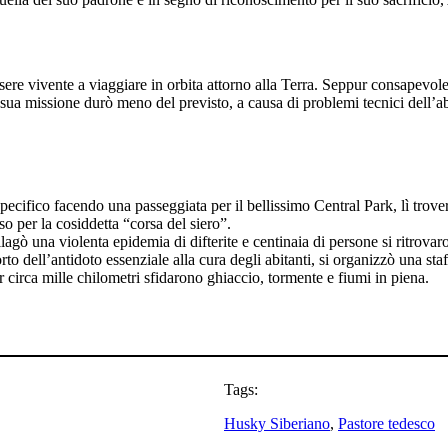
essere vivente a viaggiare in orbita attorno alla Terra. Seppur consapevol
a sua missione durò meno del previsto, a causa di problemi tecnici dell’
ecifico facendo una passeggiata per il bellissimo Central Park, lì trove
o per la cosiddetta “corsa del siero”.
gò una violenta epidemia di difterite e centinaia di persone si ritrovar
orto dell’antidoto essenziale alla cura degli abitanti, si organizzò una st
er circa mille chilometri sfidarono ghiaccio, tormente e fiumi in piena.
Tags:
Husky Siberiano
, 
Pastore tedesco