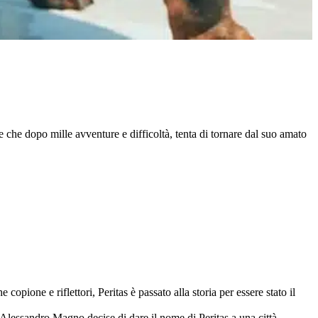
e che dopo mille avventure e difficoltà, tenta di tornare dal suo amato
opione e riflettori, Peritas è passato alla storia per essere stato il
, Alessandro Magno decise di dare il nome di Peritas a una città.