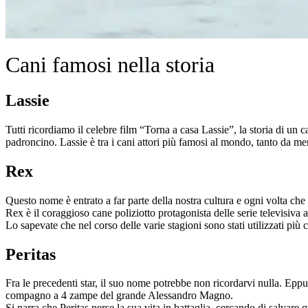
Cani famosi nella storia
Lassie
Tutti ricordiamo il celebre film “Torna a casa Lassie”, la storia di un
padroncino. Lassie è tra i cani attori più famosi al mondo, tanto da me
Rex
Questo nome è entrato a far parte della nostra cultura e ogni volta c
Rex è il coraggioso cane poliziotto protagonista delle serie televisiva
Lo sapevate che nel corso delle varie stagioni sono stati utilizzati più 
Peritas
Fra le precedenti star, il suo nome potrebbe non ricordarvi nulla. Eppure
compagno a 4 zampe del grande Alessandro Magno.
Si narra che Peritas perse la sua vita in battaglia, cercando di salvare