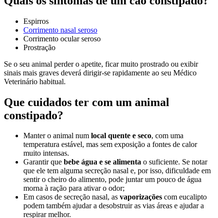
Quais os sintomas de um cão constipado?
Espirros
Corrimento nasal seroso
Corrimento ocular seroso
Prostração
Se o seu animal perder o apetite, ficar muito prostrado ou exibir
sinais mais graves deverá dirigir-se rapidamente ao seu Médico
Veterinário habitual.
Que cuidados ter com um animal
constipado?
Manter o animal num
local quente e seco
, com uma
temperatura estável, mas sem exposição a fontes de calor
muito intensas.
Garantir que
bebe água e se alimenta
o suficiente. Se notar
que ele tem alguma secreção nasal e, por isso, dificuldade em
sentir o cheiro do alimento, pode juntar um pouco de água
morna à ração para ativar o odor;
Em casos de secreção nasal, as
vaporizações
com eucalipto
podem também ajudar a desobstruir as vias áreas e ajudar a
respirar melhor.