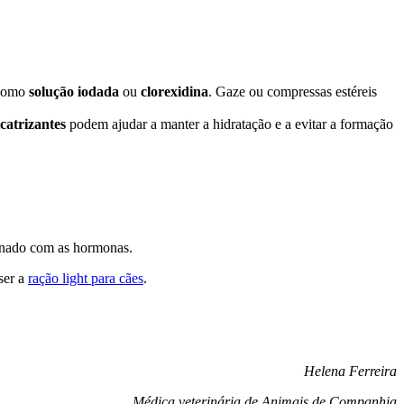
l como
solução iodada
ou
clorexidina
. Gaze ou compressas estéreis
catrizantes
podem ajudar a manter a hidratação e a evitar a formação
cionado com as hormonas.
ser a
ração light para cães
.
Helena Ferreira
Médica veterinária de Animais de Companhia