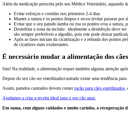
Além da medicação prescrita pelo seu Médico Veterinário, aquando da
Evitar esforços e corridas nos primeiros 2-4 dias
Manter a sutura e os pontos limpos e secos (evitar passear por s
Evitar que o seu patudo lamba ou roa os pontos e/ou a sutura, p
Desinfetar a zona da incisão: idealmente a desinfeção deve ser
são sempre preferíveis a algodão, pois este pode deixar partícul
Após as fases iniciais da cicatrização e a retirada dos pontos
de cicatrizes mais exuberantes.
É necessário mudar a alimentação dos cães 
Sim! Na realidade, a alimentação requer também alguma atenção após 
Depois do seu cão ser esterilizado/castrado existe uma tendência pa
Assim, patudos castrados devem comer
ração para cães esterilizados,
q
Ajudamos a criar a receita ideal para o seu cão aqui.
Em suma, com alguns cuidados e muito carinho, a recuperação do 