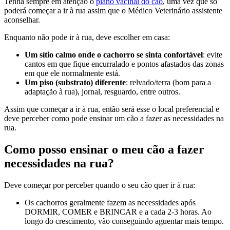
Tenha sempre em atenção o
plano vacinal do cão
, uma vez que só
poderá começar a ir à rua assim que o Médico Veterinário assistente
aconselhar.
Enquanto não pode ir à rua, deve escolher em casa:
Um sítio calmo onde o cachorro se sinta confortável
: evite
cantos em que fique encurralado e pontos afastados das zonas
em que ele normalmente está.
Um piso (substrato) diferente
: relvado/terra (bom para a
adaptação à rua), jornal, resguardo, entre outros.
Assim que começar a ir à rua, então será esse o local preferencial e
deve perceber como pode ensinar um cão a fazer as necessidades na
rua.
Como posso ensinar o meu cão a fazer
necessidades na rua?
Deve começar por perceber quando o seu cão quer ir à rua:
Os cachorros geralmente fazem as necessidades após
DORMIR, COMER e BRINCAR e a cada 2-3 horas. Ao
longo do crescimento, vão conseguindo aguentar mais tempo.