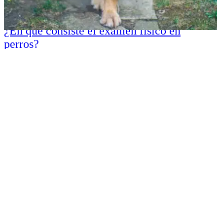
¿En qué consiste el examen físico en
perros?
El examen físico en perros es un procedimiento básico que se realiza
en la clínica veterinaria de forma rutinaria para detectar cualquier
tipo de anomalía.
October 25, 2023