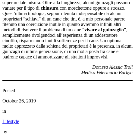
superare tale misura. Oltre alla lunghezza, alcuni guinzagli possono
variare per il tipo di
chiusura
con moschettone oppure a strozzo.
Quest’ultima tipologia, seppur ritenuta indispensabile da alcuni
proprietari “schiavi” di un cane che tiri, è, a mio personale parere,
ritenuto una coercizione inutile in quanto avremmo infiniti altri
metodi di risolvere il problema di un cane “
vivace al guinzaglio
”,
semplicemente rivolgendoci all’esperienza di un addestratore
cinofilo, risparmiando inutili sofferenze per il cane. Un optional
molto apprezzato dalla schiena dei proprietari è la presenza, in alcuni
guinzagli di ultima generazione, di una molla posta fra cane e
padrone capace di ammortizzare gli strattoni improvvisi.
Dott.ssa Alessia Troli
Medico Veterinario Barkyn
Posted
October 26, 2019
in
Lifestyle
by