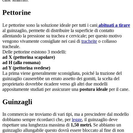
Pettorine
Le pettorine sono la soluzione ideale per tutti i cani
abituati a tirare
al guinzaglio, permette di distribuire la superficie di contatto
allentando la pressione su trachea e cervicale; per questo motivo
vengono vivamente consigliate nei casi di
tracheite
o collasso
tracheale.
Delle pettorine esistono 3 modelli:
ad X (pettorina scapolare)
ad H (alla romana)
ad Y (pettorina svedese)
La prima viene generalmente sconsigliata, poiché la trazione del
guinzaglio causerebbe un errato assetto dei gomiti, la scelta del
proprietario dovrebbe ricadere verso gli altri due modelli
appositamente studiati per assicurare una
postura ideale
per il cane.
Guinzagli
In commercio ne troviamo di vari tipi, ma a prescindere dal modello
dobbiamo sempre ricordarci che, per
legge
, il guinzaglio deve
rispettare una lunghezza massima di
1,50 metri.
Se abbiamo un
guinzaglio allungabile questo dovrà essere bloccato al fine di non