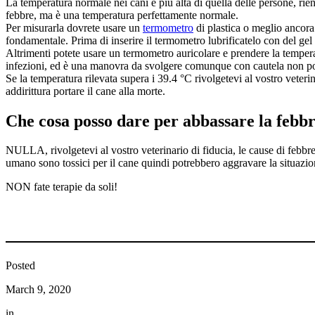
La temperatura normale nei cani è più alta di quella delle persone, rie
febbre, ma è una temperatura perfettamente normale.
Per misurarla dovrete usare un
termometro
di plastica o meglio ancora 
fondamentale. Prima di inserire il termometro lubrificatelo con del ge
Altrimenti potete usare un termometro auricolare e prendere la temperat
infezioni, ed è una manovra da svolgere comunque con cautela non po
Se la temperatura rilevata supera i 39.4 °C rivolgetevi al vostro veter
addirittura portare il cane alla morte.
Che cosa posso dare per abbassare la febb
NULLA, rivolgetevi al vostro veterinario di fiducia, le cause di febbr
umano sono tossici per il cane quindi potrebbero aggravare la situazio
NON fate terapie da soli!
Posted
March 9, 2020
in