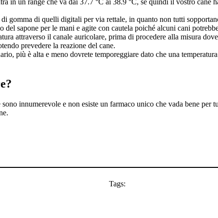
ntra in un range che va dai 37.7 °C ai 38.9 °C, se quindi il vostro cane
di gomma di quelli digitali per via rettale, in quanto non tutti sopport
l o del sapone per le mani e agite con cautela poiché alcuni cani potreb
ura attraverso il canale auricolare, prima di procedere alla misura dove
tendo prevedere la reazione del cane.
inario, più è alta e meno dovrete temporeggiare dato che una temperatura
re?
e sono innumerevole e non esiste un farmaco unico che vada bene per tutt
ne.
Tags: