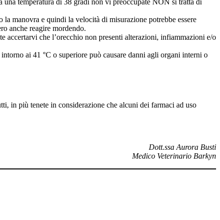
 ha una temperatura di 38 gradi non vi preoccupate NON si tratta di
ano la manovra e quindi la velocità di misurazione potrebbe essere
bero anche reagire mordendo.
te accertarvi che l’orecchio non presenti alterazioni, infiammazioni e/o
 intorno ai 41 °C o superiore può causare danni agli organi interni o
i, in più tenete in considerazione che alcuni dei farmaci ad uso
Dott.ssa Aurora Busti
Medico Veterinario Barkyn