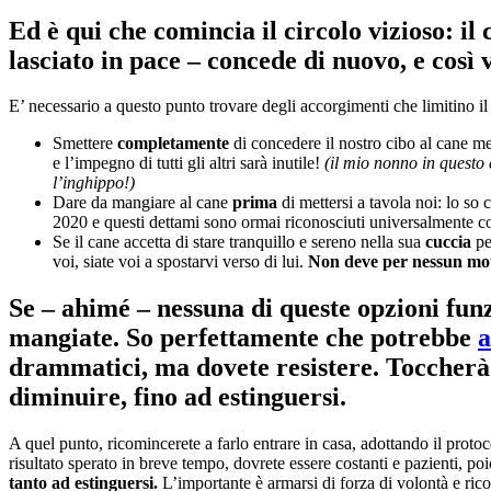
Ed è qui che comincia il circolo vizioso: il
lasciato in pace – concede di nuovo, e così
E’ necessario a questo punto trovare degli accorgimenti che limitino i
Smettere
completamente
di concedere il nostro cibo al cane 
e l’impegno di tutti gli altri sarà inutile!
(il mio nonno in questo
l’inghippo!)
Dare da mangiare al cane
prima
di mettersi a tavola noi: lo so 
2020 e questi dettami sono ormai riconosciuti universalmente c
Se il cane accetta di stare tranquillo e sereno nella sua
cuccia
pe
voi, siate voi a spostarvi verso di lui.
Non deve per nessun moti
Se – ahimé – nessuna di queste opzioni funz
mangiate. So perfettamente che potrebbe
a
drammatici, ma dovete resistere. Toccherà
diminuire, fino ad estinguersi.
A quel punto, ricomincerete a farlo entrare in casa, adottando il prot
risultato sperato in breve tempo, dovrete essere costanti e pazienti, po
tanto ad estinguersi.
L’importante è armarsi di forza di volontà e ric