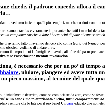
 cane chiede, il padrone concede, allora il ca
 via…
l danno, vediamo insieme quelli più semplici, ma che costituiscono un o
mentre siamo a tavola; è veramente importante che
tutti
i membri della fa
 era un campione: riusciva a dare i bocconcini di pane al cane senza 
che vi avranno fatto il lavaggio del cervello con la
teoria del branco
, pe
ome obsoleti, vediamo di andare oltre.
r tutto il tempo in cui la famiglia è a tavola, alla fine del pasto premi
vo fare l’associazione mentale tavola=cibo
.
iona, è necessario che per un po’ di tempo a
bbaiare
, ululare, piangere ed avere tutta u
 un picco massimo, al termine del quale qua
ocollo inizialmente descritto, come se cominciaste da zero, come se fosse
iché
se un cane è molto affezionato al cibo, tutti i comportamenti ad
ordarvi sempre che lo fate per il suo bene! Un
cane
educato che non elemo