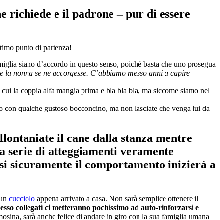
ne richiede e il padrone – pur di essere
ttimo punto di partenza!
miglia siano d’accordo in questo senso, poiché basta che uno prosegua
che la nonna se ne accorgesse. C’abbiamo messo anni a capire
r cui la coppia alfa mangia prima e bla bla bla, ma siccome siamo nel
atelo con qualche gustoso bocconcino, ma non lasciate che venga lui da
llontaniate il cane dalla stanza mentre
na serie di atteggiamenti veramente
si sicuramente il comportamento inizierà a
 un
cucciolo
appena arrivato a casa. Non sarà semplice ottenere il
 esso collegati ci metteranno pochissimo ad auto-rinforzarsi e
sina, sarà anche felice di andare in giro con la sua famiglia umana