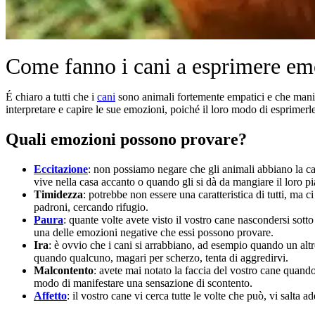
Come fanno i cani a esprimere emo
É chiaro a tutti che i
cani
sono animali fortemente empatici e che man
interpretare e capire le sue emozioni, poiché il loro modo di esprimerl
Quali emozioni possono provare?
Eccitazione
: non possiamo negare che gli animali abbiano la ca
vive nella casa accanto o quando gli si dà da mangiare il loro pia
Timidezza
: potrebbe non essere una caratteristica di tutti, ma
padroni, cercando rifugio.
Paura
: quante volte avete visto il vostro cane nascondersi sott
una delle emozioni negative che essi possono provare.
Ira
: è ovvio che i cani si arrabbiano, ad esempio quando un altro
quando qualcuno, magari per scherzo, tenta di aggredirvi.
Malcontento
: avete mai notato la faccia del vostro cane quando
modo di manifestare una sensazione di scontento.
Affetto
: il vostro cane vi cerca tutte le volte che può, vi salta a