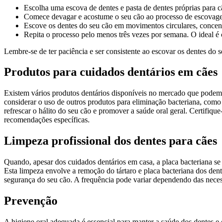
Escolha uma escova de dentes e pasta de dentes próprias para c
Comece devagar e acostume o seu cão ao processo de escovagem
Escove os dentes do seu cão em movimentos circulares, concent
Repita o processo pelo menos três vezes por semana. O ideal é 
Lembre-se de ter paciência e ser consistente ao escovar os dentes do 
Produtos para cuidados dentários em cães
Existem vários produtos dentários disponíveis no mercado que podem 
considerar o uso de outros produtos para eliminação bacteriana, como
refrescar o hálito do seu cão e promover a saúde oral geral. Certifiqu
recomendações específicas.
Limpeza profissional dos dentes para cães
Quando, apesar dos cuidados dentários em casa, a placa bacteriana se
Esta limpeza envolve a remoção do tártaro e placa bacteriana dos dent
segurança do seu cão. A frequência pode variar dependendo das neces
Prevenção
A higiene oral adequada é essencial para manter a saúde dos dentes e