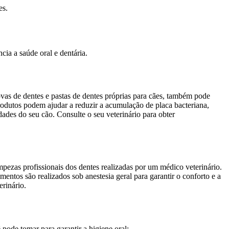
es.
cia a saúde oral e dentária.
vas de dentes e pastas de dentes próprias para cães, também pode
rodutos podem ajudar a reduzir a acumulação de placa bacteriana,
idades do seu cão. Consulte o seu veterinário para obter
pezas profissionais dos dentes realizadas por um médico veterinário.
entos são realizados sob anestesia geral para garantir o conforto e a
rinário.
pode tomar para garantir a higiene oral: