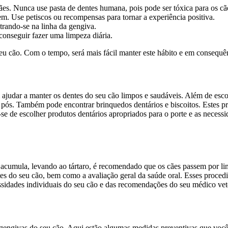
ães. Nunca use pasta de dentes humana, pois pode ser tóxica para os cã
. Use petiscos ou recompensas para tornar a experiência positiva.
rando-se na linha da gengiva.
conseguir fazer uma limpeza diária.
seu cão. Com o tempo, será mais fácil manter este hábito e em consequên
ajudar a manter os dentes do seu cão limpos e saudáveis. Além de esco
 pós. Também pode encontrar brinquedos dentários e biscoitos. Estes p
e-se de escolher produtos dentários apropriados para o porte e as necess
 acumula, levando ao tártaro, é recomendado que os cães passem por lim
es do seu cão, bem como a avaliação geral da saúde oral. Esses procedim
sidades individuais do seu cão e das recomendações do seu médico vete
 gengivas do seu cão. Aqui estão algumas medidas preventivas que você 