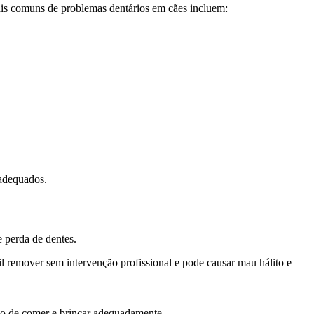
inais comuns de problemas dentários em cães incluem:
 adequados.
e perda de dentes.
cil remover sem intervenção profissional e pode causar mau hálito e
ão de comer e brincar adequadamente.