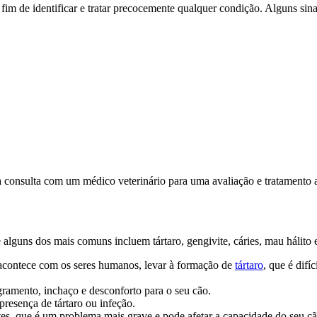
a fim de identificar e tratar precocemente qualquer condição. Alguns s
a consulta com um médico veterinário para uma avaliação e tratamento
alguns dos mais comuns incluem tártaro, gengivite, cáries, mau hálito 
acontece com os seres humanos, levar à formação de
tártaro
, que é difí
ramento, inchaço e desconforto para o seu cão.
presença de tártaro ou infeção.
tes, que é um problema mais grave e pode afetar a capacidade do seu c