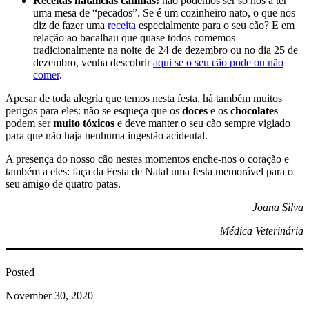
Receitas natalícias caninas:
não podemos ser só nós a ter
uma mesa de “pecados”. Se é um cozinheiro nato, o que nos
diz de fazer uma
receita
especialmente para o seu cão? E em
relação ao bacalhau que quase todos comemos
tradicionalmente na noite de 24 de dezembro ou no dia 25 de
dezembro, venha descobrir
aqui se o seu cão pode ou não
comer
.
Apesar de toda alegria que temos nesta festa, há também muitos
perigos para eles: não se esqueça que os
doces
e os
chocolates
podem ser
muito tóxicos
e deve manter o seu cão sempre vigiado
para que não haja nenhuma ingestão acidental.
A presença do nosso cão nestes momentos enche-nos o coração e
também a eles: faça da Festa de Natal uma festa memorável para o
seu amigo de quatro patas.
Joana Silva
Médica Veterinária
Posted
November 30, 2020