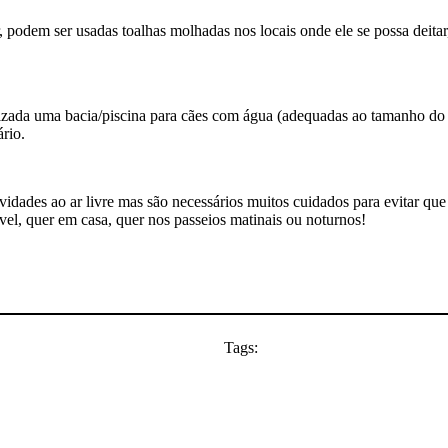
r, podem ser usadas toalhas molhadas nos locais onde ele se possa deitar
lizada uma bacia/piscina para cães
com água
(adequadas ao tamanho do 
ário.
tividades ao ar livre mas são necessários muitos cuidados para evitar qu
el, quer em casa, quer nos passeios matinais ou noturnos!
Tags: