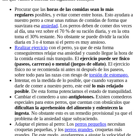
Procurar que las
horas de las comidas sean lo más
regulares
posibles, y evitar comer entre horas. Esto ayudara a
nuestro perro a crear unas rutinas de comidas de forma que
suavizara esa
ansiedad
. Los perros deben de comer dos veces
al día, una vez sobre el 70 % de su ración diaria, y en la otra
toma el 30% restante. No obstante se puede dividir la ración
diaria en 3 o 4 tomas si el perro es muy ansioso.
Realizar ejercicio
con el perro, ya que de esta forma
conseguiremos relajar esa ansiedad y cuando llegue la hora de
la comida estará más tranquilo. El
ejercicio puede ser físico
(paseos, carreras) o mental (juegos de olfato)
. El ejercicio
físico no se recomienda ni antes ni después de los paseos,
sobre todo para las razas con riesgo de
torsión de estomago.
Intentar, en la medida de lo posible, que cuando vayamos a
darle de comer a nuestro perro, este esté
lo más relajado
posible
. De esta forma potenciamos el estado de tranquilidad.
Cambiar el comedero a uno
antiglotones.
Existen comederos
especiales para estos perros, que cuentan con obstáculos que
dificultan la aprehensión del alimento y
enlentecen la
ingesta
. No obstante esto es un remedio provisional ya que el
problema de la ansiedad sigue subyaciendo.
Adaptar el pienso al perro: Los
perros pequeños
necesitan
croquetas pequeñas, y los
perros grandes
, croquetas más
grandes. De este modo, ayudaremos a ajustar la velocidad de