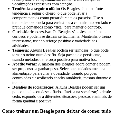
vocalizações excessivas com atenção.
Tendência a seguir o olfato:
Os Beagles têm uma forte
tendência a seguir o cheiro, o que pode levar a
comportamentos como puxar durante os passeios. Use o
treino de obediência para ensiná-los a caminhar ao seu lado e
pratique comandos como “fica” para manter o controlo.
Curiosidade excessiva:
Os Beagles são cães naturalmente
curiosos e podem se distrair-se facilmente. Mantenha o treino
interessante, usando reforço positivo e variedade nas
atividades.
Teimosia:
Alguns Beagles podem ser teimosos, o que pode
tornar o treino num desafio. Seja paciente e persistente,
usando métodos de reforço positivo para motivá-los.
Apetite voraz:
A maioria dos Beagles adora comer e podem
ser propensos a ganhar peso. Selecione cuidadosamente a
alimentação para evitar a obesidade, usando porções
controladas e escolhendo snacks saudáveis, mesmo durante o
treino.
Desafios de socialização:
Alguns Beagles podem ser um
pouco tímidos ou desconfiados. Invista na socialização desde
cedo, expondo-os a diferentes situações, pessoas e animais de
forma gradual e positiva.
Como treinar um Beagle para deixar de comer tudo