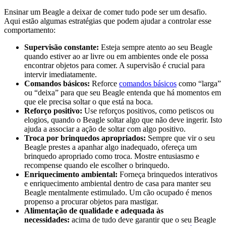
Ensinar um Beagle a deixar de comer tudo pode ser um desafio.
Aqui estão algumas estratégias que podem ajudar a controlar esse
comportamento:
Supervisão constante:
Esteja sempre atento ao seu Beagle
quando estiver ao ar livre ou em ambientes onde ele possa
encontrar objetos para comer. A supervisão é crucial para
intervir imediatamente.
Comandos básicos:
Reforce
comandos básicos
como “larga”
ou “deixa” para que seu Beagle entenda que há momentos em
que ele precisa soltar o que está na boca.
Reforço positivo:
Use reforços positivos, como petiscos ou
elogios, quando o Beagle soltar algo que não deve ingerir. Isto
ajuda a associar a ação de soltar com algo positivo.
Troca por brinquedos apropriados:
Sempre que vir o seu
Beagle prestes a apanhar algo inadequado, ofereça um
brinquedo apropriado como troca. Mostre entusiasmo e
recompense quando ele escolher o brinquedo.
Enriquecimento ambiental:
Forneça brinquedos interativos
e enriquecimento ambiental dentro de casa para manter seu
Beagle mentalmente estimulado. Um cão ocupado é menos
propenso a procurar objetos para mastigar.
Alimentação de qualidade e adequada às
necessidades:
acima de tudo deve garantir que o seu Beagle