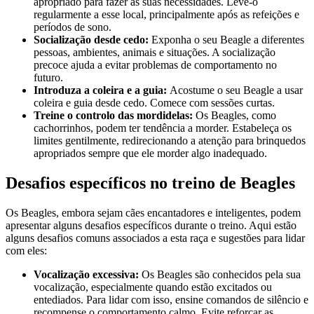
apropriado para fazer as suas necessidades. Leve-o
regularmente a esse local, principalmente após as refeições e
períodos de sono.
Socialização desde cedo:
Exponha o seu Beagle a diferentes
pessoas, ambientes, animais e situações. A socialização
precoce ajuda a evitar problemas de comportamento no
futuro.
Introduza a coleira e a guia:
Acostume o seu Beagle a usar
coleira e guia desde cedo. Comece com sessões curtas.
Treine o controlo das mordidelas:
Os Beagles, como
cachorrinhos, podem ter tendência a morder. Estabeleça os
limites gentilmente, redirecionando a atenção para brinquedos
apropriados sempre que ele morder algo inadequado.
Desafios específicos no treino de Beagles
Os Beagles, embora sejam cães encantadores e inteligentes, podem
apresentar alguns desafios específicos durante o treino. Aqui estão
alguns desafios comuns associados a esta raça e sugestões para lidar
com eles:
Vocalização excessiva:
Os Beagles são conhecidos pela sua
vocalização, especialmente quando estão excitados ou
entediados. Para lidar com isso, ensine comandos de silêncio e
recompense o comportamento calmo. Evite reforçar as