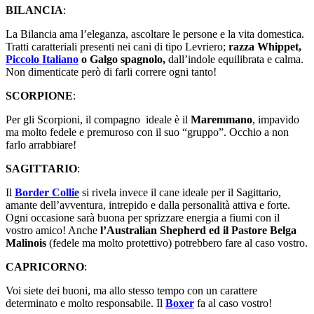
BILANCIA
:
La Bilancia ama l’eleganza, ascoltare le persone e la vita domestica.
Tratti caratteriali presenti nei cani di tipo Levriero;
razza Whippet,
Piccolo Italiano
o Galgo spagnolo,
dall’indole equilibrata e calma.
Non dimenticate però di farli correre ogni tanto!
SCORPIONE
:
Per gli Scorpioni, il compagno ideale è il
Maremmano
, impavido
ma molto fedele e premuroso con il suo “gruppo”. Occhio a non
farlo arrabbiare!
SAGITTARIO
:
Il
Border Collie
si rivela invece il cane ideale per il Sagittario,
amante dell’avventura, intrepido e dalla personalità attiva e forte.
Ogni occasione sarà buona per sprizzare energia a fiumi con il
vostro amico! Anche
l’Australian Shepherd ed il Pastore Belga
Malinois
(fedele ma molto protettivo) potrebbero fare al caso vostro.
CAPRICORNO
:
Voi siete dei buoni, ma allo stesso tempo con un carattere
determinato e molto responsabile. Il
Boxer
fa al caso vostro!