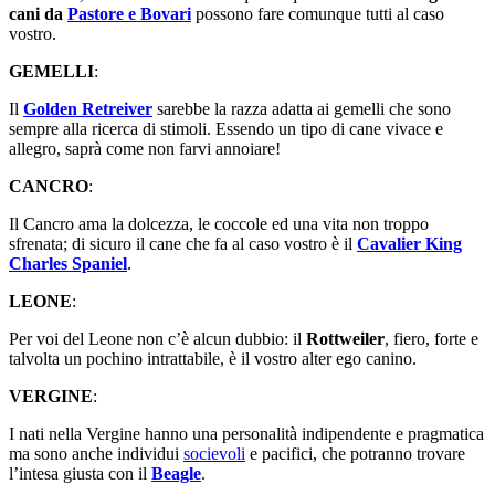
cani da
Pastore e Bovari
possono fare comunque tutti al caso
vostro.
GEMELLI
:
Il
Golden Retreiver
sarebbe la razza adatta ai gemelli che sono
sempre alla ricerca di stimoli. Essendo un tipo di cane vivace e
allegro, saprà come non farvi annoiare!
CANCRO
:
Il Cancro ama la dolcezza, le coccole ed una vita non troppo
sfrenata; di sicuro il cane che fa al caso vostro è il
Cavalier King
Charles Spaniel
.
LEONE
:
Per voi del Leone non c’è alcun dubbio: il
Rottweiler
, fiero, forte e
talvolta un pochino intrattabile, è il vostro alter ego canino.
VERGINE
:
I nati nella Vergine hanno una personalità indipendente e pragmatica
ma sono anche individui
socievoli
e pacifici, che potranno trovare
l’intesa giusta con il
Beagle
.