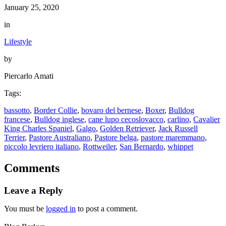
January 25, 2020
in
Lifestyle
by
Piercarlo Amati
Tags:
bassotto
, 
Border Collie
, 
bovaro del bernese
, 
Boxer
, 
Bulldog
francese
, 
Bulldog inglese
, 
cane lupo cecoslovacco
, 
carlino
, 
Cavalier
King Charles Spaniel
, 
Galgo
, 
Golden Retriever
, 
Jack Russell
Terrier
, 
Pastore Australiano
, 
Pastore belga
, 
pastore maremmano
, 
piccolo levriero italiano
, 
Rottweiler
, 
San Bernardo
, 
whippet
Comments
Leave a Reply
You must be
logged in
to post a comment.