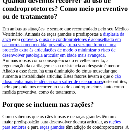
Quando devemos recorrer ao uso de
condroprotetores? Como meio preventivo
ou de tratamento?
Em ambas as situações, e sempre que recomendado pelo seu Médico
Veterinário. Animais de raças grandes e predispostas a
displasia da
anca
e/ou
cotovelo
,
o uso de condroprotetores é aconselhado em
cachorros como medida preventiva, uma vez que fornece uma
proteção extra às articulações de modo o minimizar o risco de
desenvolver patologia articular em idade mais avançada
.
Animais idosos como consequência do envelhecimento, a
regeneração da cartilagem e sua resistência ao desgaste é menor.
Aliado a esse facto, há uma diminuição do tónus muscular que
aumenta a instabilidade articular. Estes fatores levam a que o
cão
idoso tenha mais tendência para sofrer de osteoartroses
/osteoartrites,
pelo que podemos recorrer ao uso de condroprotetores tanto como
medida preventiva, como de tratamento.
Porque se incluem nas rações?
Como sabemos que os cães idosos e de raças grandes têm uma
maior predisposição para desenvolver doença articular, as
rações
para seniores
e para
raças grandes
têm adição de condroprotetores. A