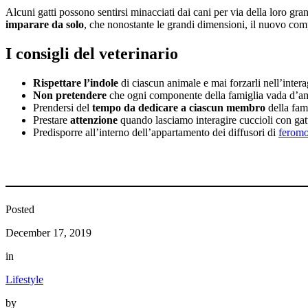
Alcuni gatti possono sentirsi minacciati dai cani per via della loro gra
imparare da solo
, che nonostante le grandi dimensioni, il nuovo com
I consigli del veterinario
Rispettare l’indole
di ciascun animale e mai forzarli nell’intera
Non pretendere
che ogni componente della famiglia vada d’amo
Prendersi del
tempo da dedicare a ciascun membro
della fami
Prestare
attenzione
quando lasciamo interagire cuccioli con gatti
Predisporre all’interno dell’appartamento dei diffusori di
feromo
Posted
December 17, 2019
in
Lifestyle
by