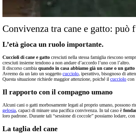
Convivenza tra cane e gatto: può 
L’età gioca un ruolo importante.
Cuccioli di cane e gatto
cresciuti nella stessa famiglia riescono semp
cresciuti insieme tendono a non andare d’accordo l’uno con l’altro.
Il discorso cambia
quando in casa abbiamo già un cane o un gatto
Avremo da un lato un soggetto
cucciolo
, iperattivo, bisognoso di atte
Questa situazione richiede maggior attenzione, poiché il
cucciolo
con l
Il rapporto con il compagno umano
Alcuni cani o gatti morbosamente legati al proprio umano, possono rise
gelosia
, capaci di minare una pacifica convivenza. In tal caso è
fonda
loro padrone. Durante tali “sessione di coccole” possiamo lodare, con
La taglia del cane