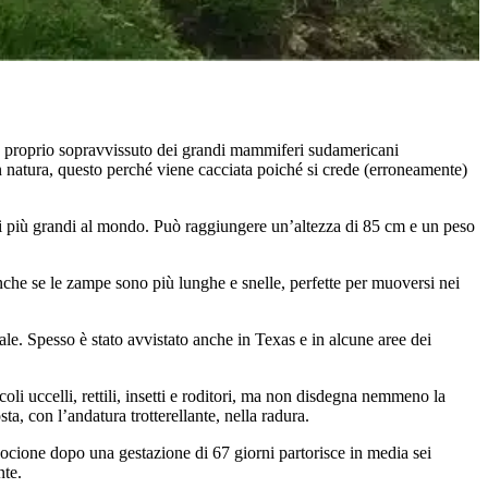
e proprio sopravvissuto dei grandi mammiferi sudamericani
 natura, questo perché viene cacciata poiché si crede (erroneamente)
ci più grandi al mondo. Può raggiungere un’altezza di 85 cm e un peso
anche se le zampe sono più lunghe e snelle, perfette per muoversi nei
le. Spesso è stato avvistato anche in Texas e in alcune aree dei
oli uccelli, rettili, insetti e roditori, ma non disdegna nemmeno la
a, con l’andatura trotterellante, nella radura.
socione dopo una gestazione di 67 giorni partorisce in media sei
nte.