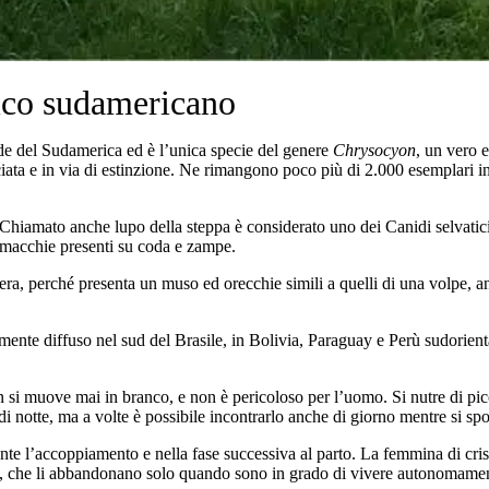
tico sudamericano
de del Sudamerica ed è l’unica specie del genere
Chrysocyon
, un vero 
ata e in via di estinzione. Ne rimangono poco più di 2.000 esemplari in
 Chiamato anche lupo della steppa è considerato uno dei Canidi selvati
 macchie presenti su coda e zampe.
iera, perché presenta un muso ed orecchie simili a quelli di una volpe, 
ente diffuso nel sud del Brasile, in Bolivia, Paraguay e Perù sudorienta
n si muove mai in branco, e non è pericoloso per l’uomo. Si nutre di picc
 notte, ma a volte è possibile incontrarlo anche di giorno mentre si spost
nte l’accoppiamento e nella fase successiva al parto. La femmina di cri
tori, che li abbandonano solo quando sono in grado di vivere autonomame