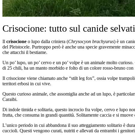
Crisocione: tutto sul canide selva
Il
crisocione
o lupo dalla criniera (
Chrysocyon brachyurus
) è un cani
del Pleistocele. Purtroppo però è anche una specie gravemente minacci
che attacchi il bestiame.
Un po’ lupo, un po’ cervo e un po’ volpe è un animale molto curioso.
di 25 chili, ha un manto morbido e folto di un colore rosso-bruno con
Il crisocione viene chiamato anche “stilt leg fox”, ossia volpe trampol
territori erbosi in cui vive.
Questo curioso animale, che assomiglia anche ad un lupo, è particolarm
Caraibi.
Di indole timida e solitaria, questo incrocio fra volpe, cervo e lupo no
frutta, che consuma in grandi quantità. Solitamente caccia e si muove di
L’unico periodo in cui abbandona il suo atteggiamento solitario è dura
cuccioli. Questi vengono curati, nutriti e allevati da entrambi i geni