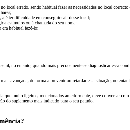
o local errado, sendo habitual fazer as necessidades no local correct
liares;
até ter dificuldade em conseguir sair desse local;
gir a estímulos ou à chamada do seu nome;
ra habitual fazê-lo;
 senil, no entanto, quando mais precocemente se diagnosticar essa cond
s avançada, de forma a prevenir ou retardar esta situação, no entanto
 que muito ligeiros, mencionados anteriormente, deve conversar com o 
ção do suplemento mais indicado para o seu patudo.
emência?