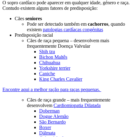
O sopro cardíaco pode aparecer em qualquer idade, género e raça.
Contudo existem alguns fatores de predisposição:
Cães
seniores
Pode ser detectado também em
cachorros
, quando
existem
patologias cardíacas congénitas
Predisposição racial
Cães de raça pequena – desenvolvem mais
frequentemente Doença Valvular
Shih tzu
Bichon Maltês
Chihuahua
Yorkshire terrier
Caniche
King Charles Cavalier
Encontre aqui a melhor ração para raças pequenas.
Cães de raça grande – mais frequentemente
desenvolvem
Cardiomiopatia Dilatada
Doberman
Dogue Alemão
São Bernardo
Boxer
Dálmata