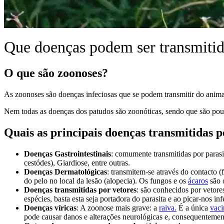
Que doenças podem ser transmitid
O que são zoonoses?
As zoonoses são doenças infeciosas que se podem transmitir do anim
Nem todas as doenças dos patudos são zoonóticas, sendo que são pou
Quais as principais doenças transmitidas p
Doenças Gastrointestinais
: comumente transmitidas por paras
cestódes), Giardiose, entre outras.
Doenças Dermatológicas
: transmitem-se através do contacto (
do pelo no local da lesão (alopecia). Os fungos e os
ácaros
são o
Doenças transmitidas por vetores
: são conhecidos por vetor
espécies, basta esta seja portadora do parasita e ao picar-nos i
Doenças víricas
: A zoonose mais grave: a
raiva.
É a única
vaci
pode causar danos e alterações neurológicas e, consequentement