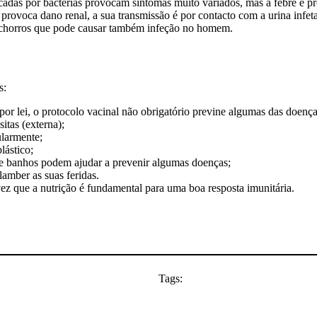
cadas por bactérias provocam sintomas muito variados, mas a febre e p
provoca dano renal, a sua transmissão é por contacto com a urina infet
cachorros que pode causar também infeção no homem.
s:
por lei, o protocolo vacinal não obrigatório previne algumas das doença
itas (externa);
ularmente;
lástico;
l e banhos podem ajudar a prevenir algumas doenças;
amber as suas feridas.
ez que a nutrição é fundamental para uma boa resposta imunitária.
Tags: