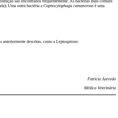
rostração são encontrados frequentemente. As bactérias mais comuns
ada); Uma outra bactéria a
Capnocytophaga canumorsus
é uma
s anteriormente descritas, como a Leptospirose;
Patrícia Azevedo
Médica Veterinária