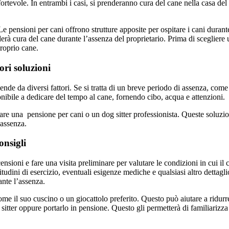
fortevole. In entrambi i casi, si prenderanno cura del cane nella casa de
Le pensioni per cani offrono strutture apposite per ospitare i cani durant
enderà cura del cane durante l’assenza del proprietario. Prima di scegliere
proprio cane.
ori soluzioni
nde da diversi fattori. Se si tratta di un breve periodo di assenza, come 
nibile a dedicare del tempo al cane, fornendo cibo, acqua e attenzioni.
are una pensione per cani o un dog sitter professionista. Queste soluzio
’assenza.
onsigli
ensioni e fare una visita preliminare per valutare le condizioni in cui il 
itudini di esercizio, eventuali esigenze mediche e qualsiasi altro dettagli
ante l’assenza.
 il suo cuscino o un giocattolo preferito. Questo può aiutare a ridurre l
g sitter oppure portarlo in pensione. Questo gli permetterà di familiarizz