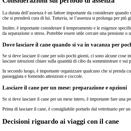
Considerazioni sul periodo di assenza
La durata dell’assenza è un fattore importante da considerare quando si 
che si prenderà cura di lui. Tuttavia, se l’assenza si prolunga per più g
Inoltre, è importante considerare il temperamento e le esigenze specifi
da separazione o stress. Potrebbe essere utile cercare una pensione o un
Dove lasciare il cane quando si va in vacanza per poch
Se si deve lasciare il cane per solo pochi giorni, ci sono alcune cose i
lasciare istruzioni chiare sulla quantità di cibo da somministrare e sui p
In secondo luogo, è importante organizzare qualcuno che si prenda cur
passeggiata e fornendo attenzioni e coccole.
Lasciare il cane per un mese: preparazione e opzioni
Se si deve lasciare il cane per un mese intero, è importante fare una p
Prima di lasciare il cane, è consigliabile portarlo dal veterinario per 
Decisioni riguardo ai viaggi con il cane