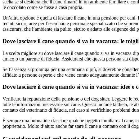
scelta se si desidera che il cane rimarrà in un ambiente familiare e con
e coccolato come se fosse a casa propria.
Un’altra opzione è quella di lasciare il cane in una pensione per cani. 
recinti sicuri, aree per l’esercizio e personale specializzato che si pr
assicurarsi che l’ambiente sia pulito, sicuro e adatto alle esigenze del 
Dove lasciare il cane quando si va in vacanza: le migli
La scelta migliore su dove lasciare il cane quando si va in vacanza dipe
amico o un parente di fiducia. Assicurarsi che questa persona sia dispo
Se l’assenza si prolunga per una settimana o più, si dovrebbe consider
affidato a persone esperte e che viene curato adeguatamente durante l
Dove lasciare il cane quando si va in vacanza: idee e c
Verificare la reputazione della pensione o del dog sitter. Leggere le rec
tutte le informazioni necessarie sul cane. Questo include la dieta, le ab
contatto del veterinario di fiducia, nel caso si verifichino problemi dur
È sempre una buona idea lasciare qualche oggetto familiare al cane, come
proprietario. Molto d’aiuto anche far stare il cane a contatto con il do