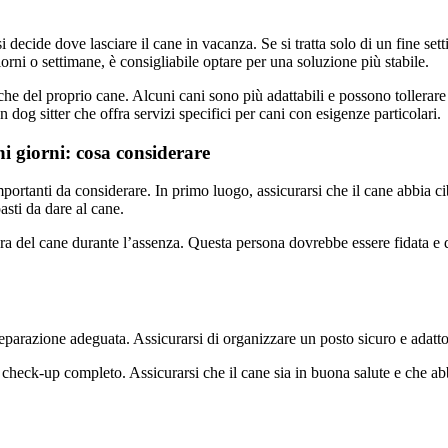
decide dove lasciare il cane in vacanza. Se si tratta solo di un fine set
iorni o settimane, è consigliabile optare per una soluzione più stabile.
che del proprio cane. Alcuni cani sono più adattabili e possono tollerare 
 dog sitter che offra servizi specifici per cani con esigenze particolari.
i giorni: cosa considerare
mportanti da considerare. In primo luogo, assicurarsi che il cane abbia ci
asti da dare al cane.
a del cane durante l’assenza. Questa persona dovrebbe essere fidata e d
reparazione adeguata. Assicurarsi di organizzare un posto sicuro e adatto
un check-up completo. Assicurarsi che il cane sia in buona salute e che abb