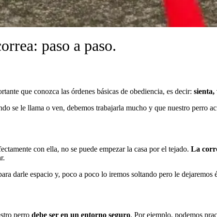
orrea: paso a paso.
ortante que conozca las órdenes básicas de obediencia, es decir:
sienta,
ndo se le llama o ven, debemos trabajarla mucho y que nuestro perro acu
fectamente con ella, no se puede empezar la casa por el tejado.
La corr
r.
ara darle espacio y, poco a poco lo iremos soltando pero le dejaremos és
stro perro
debe ser en un entorno seguro
. Por ejemplo, podemos pract