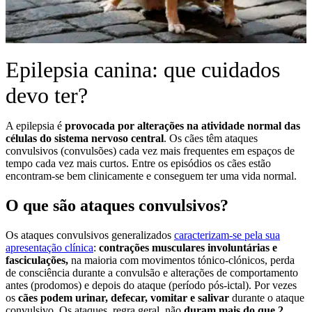
Epilepsia canina: que cuidados
devo ter?
A epilepsia é
provocada por alterações na atividade normal das
células do sistema nervoso central
. Os cães têm ataques
convulsivos (convulsões) cada vez mais frequentes em espaços de
tempo cada vez mais curtos. Entre os episódios os cães estão
encontram-se bem clinicamente e conseguem ter uma vida normal.
O que são ataques convulsivos?
Os ataques convulsivos generalizados
caracterizam-se pela sua
apresentação clínica
:
contrações musculares involuntárias e
fasciculações,
na maioria com movimentos tónico-clónicos, perda
de consciência durante a convulsão e alterações de comportamento
antes (prodomos) e depois do ataque (período pós-ictal). Por vezes
os
cães podem urinar, defecar, vomitar e salivar
durante o ataque
convulsivo. Os ataques, regra geral, não
duram mais do que 2