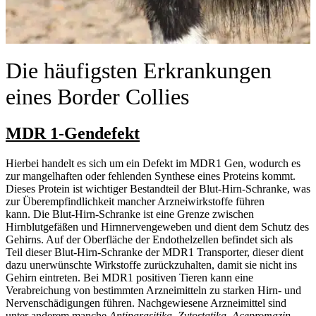
Die häufigsten Erkrankungen
eines Border Collies
MDR 1-Gendefekt
Hierbei handelt es sich um ein Defekt im MDR1 Gen, wodurch es
zur mangelhaften oder fehlenden Synthese eines Proteins kommt.
Dieses Protein ist wichtiger Bestandteil der Blut-Hirn-Schranke, was
zur Überempfindlichkeit mancher Arzneiwirkstoffe führen
kann. Die Blut-Hirn-Schranke ist eine Grenze zwischen
Hirnblutgefäßen und Hirnnervengeweben und dient dem Schutz des
Gehirns. Auf der Oberfläche der Endothelzellen befindet sich als
Teil dieser Blut-Hirn-Schranke der MDR1 Transporter, dieser dient
dazu unerwünschte Wirkstoffe zurückzuhalten, damit sie nicht ins
Gehirn eintreten. Bei MDR1 positiven Tieren kann eine
Verabreichung von bestimmten Arzneimitteln zu starken Hirn- und
Nervenschädigungen führen. Nachgewiesene Arzneimittel sind
unter anderem manche
Antiparasitika, Zytostatika, Acepromazin,