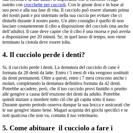
nutrito con
crocchette per cuccioli
. Con le giuste dosi e in base al
suo peso e alla sua fase di vita. Il cucciolo può essere sfamato prima
dei nostri pasti e poi sistemato nella sua cuccia per evitare che ci
disturbi durante il nostro pasto. Un altro consiglio è quello di non
lasciare costantemente il cibo a disposizione del cucciolo (ma anche
dell’adulto). Il cane deve capire che il cibo è una risorsa e può averla
a disposizione per 20 minuti. Se, in quel lasso di tempo, non viene
terminato la ciotola deve essere tolta.
4. Il cucciolo perde i denti?
Si, il cucciolo perde i denti. La dentatura del cucciolo di cane è
formata da 28 denti da latte. Entro i 5 mesi di vita vengono sostituiti
da denti permanenti. Oltre a questi, entro i 7 mesi crescono anche i
molari, completando la dentatura definitiva formata da 42 denti.
Potrebbe accadere, però, che il tuo cucciolo provi fastidio o prurito
alle gengive a causa dell’eruzione dei denti da adulto. Potrebbe
quindi iniziare a mordere tutto ciò che gli capita sotto il naso.
Durante questo periodo osserva dunque la sua bocca e assicurati che
le sue gengive stiano bene. Magari acquista dei giochi specifici e se
noti qualcosa che non va, contatta il tuo veterinario.
5. Come abituare il cucciolo a fare i