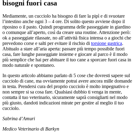
bisogni fuori casa
Mediamente, un cucciolo ha bisogno di fare la pipì e di svuotare
l’intestino anche ogni 3 – 4 ore. Di solito questo avviene dopo il
riposino o il pasto. Quindi programma delle passeggiate in giardino
o comunque all’aperto, così da creare una routine. Attenzione però:
ok a passeggiate rilassate, no all’attività fisica intensa o a giochi che
prevedono corse e salti per evitare il rischio di
torsione gastrica
.
Abitualo a stare all’aria aperta: passare più tempo possibile fuori
casa, fare lunghe passeggiate insieme e giocare al parco è il modo
più semplice che hai per abituare il tuo cane a sporcare fuori casa in
modo naturale e spontaneo.
In questo articolo abbiamo parlato di 5 cose che dovresti sapere sul
cucciolo di cane, ma ovviamente potrai avere ancora mille domande
in testa. Prendersi cura del proprio cucciolo è molto impegnativo e
non sempre si sa cosa fare. Qualsiasi dubbio ti venga in mente,
contatta il tuo veterinario, sicuramente saprà consigliarti nel modo
più giusto, dandoti indicazioni mirate per gestire al meglio il tuo
cucciolo.
Sabrina d’Amuri
Medico Veterinario di Barkyn