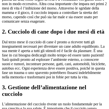
non in modo eccessivo. Altra cosa importante che impara nei primi 2
mesi di vita è l’inibizione del morso. Attraverso le sgridate della
mamma e il gioco, il cucciolo impara a controllare la stretta del
morso, capendo così che può sia far male e sia essere usato per
comunicare senza esagerare.
2. Cucciolo di cane dopo i due mesi di età
Dal terzo mese il cucciolo di cane è pronto a ricevere tutti gli
insegnamenti necessari per diventare un cane adulto equilibrato. La
sua mente è aperta a tutti gli stimoli ed è facile da plasmare. È una
fase in cui bisogna dedicargli molto tempo ed essere tanto pazienti!
Sarà quindi pronto ad esplorare l’ambiente esterno, a conoscere
suoni e rumori, incontrare persone, gatti, cani, automobili, biciclette,
autobus ecc. Ogni esperienza deve essere positiva, poiché in questa
fase un trauma o uno spavento potrebbero fissarsi indelebilmente
nella memoria e trasformarsi poi in fobie per tutta la vita.
3. Gestione dell’alimentazione nel
cucciolo
L’alimentazione del cucciolo riveste un ruolo fondamentale per la
sua crescita e la sua salute. È importante che il cucciolo venga