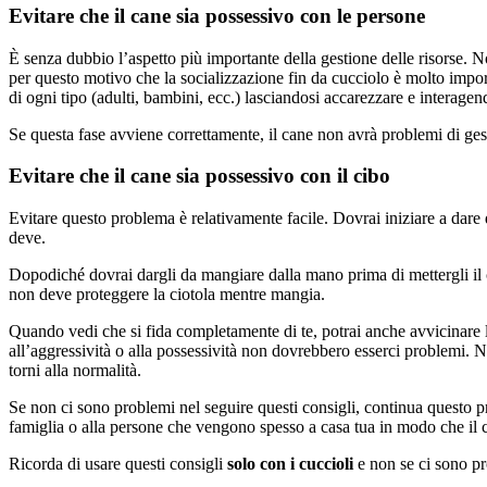
Evitare che il cane sia possessivo con le persone
È senza dubbio l’aspetto più importante della gestione delle risorse. N
per questo motivo che la socializzazione fin da cucciolo è molto impor
di ogni tipo (adulti, bambini, ecc.) lasciandosi accarezzare e interage
Se questa fase avviene correttamente, il cane non avrà problemi di gest
Evitare che il cane sia possessivo con il cibo
Evitare questo problema è relativamente facile. Dovrai iniziare a dare 
deve.
Dopodiché dovrai dargli da mangiare dalla mano prima di mettergli il c
non deve proteggere la ciotola mentre mangia.
Quando vedi che si fida completamente di te, potrai anche avvicinare l
all’aggressività o alla possessività non dovrebbero esserci problemi. N
torni alla normalità.
Se non ci sono problemi nel seguire questi consigli, continua questo
famiglia o alla persone che vengono spesso a casa tua in modo che il ca
Ricorda di usare questi consigli
solo con i cuccioli
e non se ci sono pro