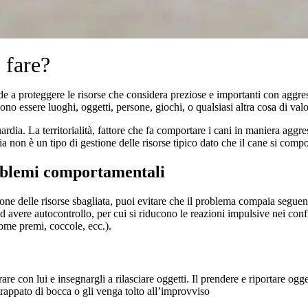
 fare?
de a proteggere le risorse che considera preziose e importanti con aggre
sono essere luoghi, oggetti, persone, giochi, o qualsiasi altra cosa di val
ardia. La territorialità, fattore che fa comportare i cani in maniera aggre
ia non è un tipo di gestione delle risorse tipico dato che il cane si comp
roblemi comportamentali
ione delle risorse sbagliata, puoi evitare che il problema compaia seguen
ad avere autocontrollo, per cui si riducono le reazioni impulsive nei conf
ome premi, coccole, ecc.).
rare con lui e insegnargli a rilasciare oggetti. Il prendere e riportare og
trappato di bocca o gli venga tolto all’improvviso