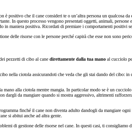
on è positivo che il cane consideri te o un’altra persona un qualcosa da
tante. In questo processo vengono presentati oggetti, animali, persone 
ndo in maniera positiva. Ricordati di premiare i comportamenti positivi s
ione delle risorse con le persone perché capirà che esse non sono perico
dei pezzetti di cibo al cane
direttamente dalla tua mano
al cucciolo p
ibo nella ciotola assicurandoti che veda che gli stai dando del cibo: in
a mano alla ciotola mentre mangia. In particolar modo se è un cucciolo 
on dargli da mangiare quando si mostra aggressivo, altrimenti rafforzera
 programma finché il cane non diventa adulto dandogli da mangiare ogni
ne si abitui anche ad altra gente.
blemi di gestione delle risorse nel cane. In questi casi, ti consigliamo di