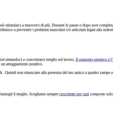
 può stimolarci a muoverci di più. Durante le pause o dopo aver comple
ibuisce a prevenire i problemi muscolari e/o articolari legati alla sedent
ort aiutandoci a concentrarci meglio sul lavoro.
Il supporto emotivo e l
n un atteggiamento positivo.
i. Quindi non rinunciare alla presenza del tuo amico a quattro zampe e g
ffriamogli il meglio. Scegliamo sempre
crocchette per cani
composte solo d