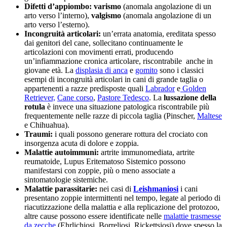
Difetti d’appiombo: varismo
(anomala angolazione di un
arto verso l’interno),
valgismo
(anomala angolazione di un
arto verso l’esterno).
Incongruità articolari:
un’errata anatomia,
ereditata spesso
dai genitori del cane,
sollecitano continuamente le
articolazioni con movimenti errati, producendo
un’infiammazione cronica articolare, riscontrabile anche in
giovane età. La
displasia di anca
e
gomito
sono i classici
esempi di incongruità articolari in cani di grande taglia o
appartenenti a razze predisposte quali
Labrador
e
Golden
Retriever,
Cane corso
,
Pastore Tedesco
. La
lussazione della
rotula
è invece una situazione patologica riscontrabile più
frequentemente nelle razze di piccola taglia (Pinscher,
Maltese
e Chihuahua).
Traumi:
i quali possono generare rottura del crociato con
insorgenza acuta di dolore e zoppia.
Malattie autoimmuni:
artrite immunomediata, artrite
reumatoide, Lupus Eritematoso Sistemico possono
manifestarsi con zoppie, più o meno associate a
sintomatologie sistemiche.
Malattie parassitarie:
nei casi di
Leishmaniosi
i cani
presentano zoppie intermittenti nel tempo, legate al periodo di
riacutizzazione della malattia e alla replicazione del protozoo,
altre cause possono essere identificate nelle
malattie trasmesse
da zecche
(Ehrlichiosi, Borreliosi, Rickettsiosi) dove spesso la