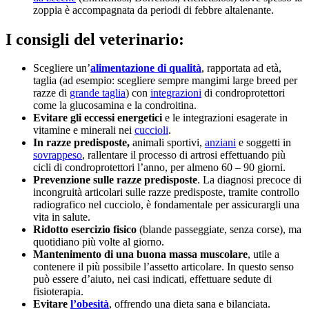
zoppia è accompagnata da periodi di febbre altalenante.
I consigli del veterinario:
Scegliere un’
alimentazione di qualità
, rapportata ad età,
taglia (ad esempio: scegliere sempre mangimi large breed per
razze di
grande taglia
) con
integrazioni
di condroprotettori
come la glucosamina e la condroitina.
Evitare gli eccessi energetici
e le integrazioni esagerate in
vitamine e minerali nei
cuccioli
.
In razze predisposte,
animali sportivi,
anziani
e soggetti in
sovrappeso
, rallentare il processo di artrosi effettuando più
cicli di condroprotettori l’anno, per almeno 60 – 90 giorni.
Prevenzione sulle razze predisposte
. La diagnosi precoce di
incongruità articolari sulle razze predisposte, tramite controllo
radiografico nel cucciolo, è fondamentale per assicurargli una
vita in salute.
Ridotto esercizio fisico
(blande passeggiate, senza corse), ma
quotidiano più volte al giorno.
Mantenimento di una buona massa muscolare
, utile a
contenere il più possibile l’assetto articolare. In questo senso
può essere d’aiuto, nei casi indicati, effettuare sedute di
fisioterapia.
Evitare
l’obesità
, offrendo una dieta sana e bilanciata.